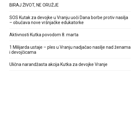
BIRAJ ŽIVOT, NE ORUŽJE
SOS Kutak za devojke u Vranju uoči Dana borbe protiv nasilјa
– obučava nove vršnjačke edukatorke
Aktivnosti Kutka povodom 8. marta
1 Milijarda ustaje – ples u Vranju nadjačao nasilje nad ženama
i devojčicama
Ulična narandžasta akcija Kutka za devojke Vranje