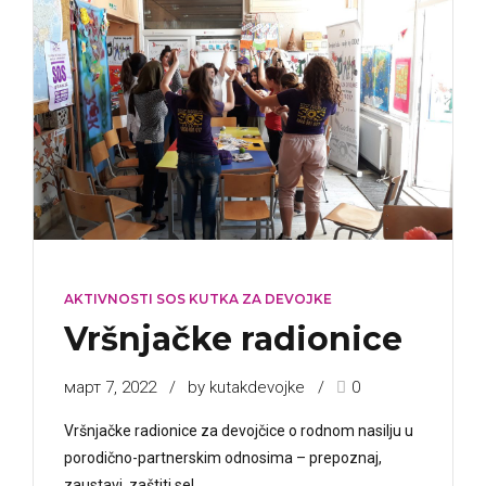
AKTIVNOSTI SOS KUTKA ZA DEVOJKE
Vršnjačke radionice
март 7, 2022
by kutakdevojke
0
Vršnjačke radionice za devojčice o rodnom nasilju u
porodično-partnerskim odnosima – prepoznaj,
zaustavi, zaštiti se!